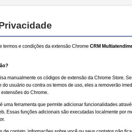
 Privacidade
e e termos e condições da extensão Chrome
CRM Multiatendim
são?
lisa manualmente os códigos de extensão da Chrome Store. Se
e do usuário ou contra os termos de uso, eles a removerão ime
s extensões do Chrome.
é uma ferramenta que permite adicionar funcionalidades através 
b. Essas funções adicionais são executadas localmente por m
r.
 de contato, informações sobre você ou seus contatos não fi