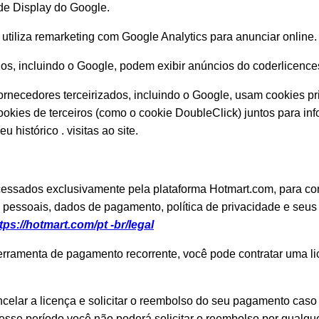
de Display do Google.
 utiliza remarketing com Google Analytics para anunciar online.
os, incluindo o Google, podem exibir anúncios do coderlicences
ornecedores terceirizados, incluindo o Google, usam cookies p
ookies de terceiros (como o cookie DoubleClick) juntos para info
histórico . visitas ao site.
ssados exclusivamente pela plataforma Hotmart.com, para con
pessoais, dados de pagamento, política de privacidade e seus
tps://hotmart.com/pt -br/legal
erramenta de pagamento recorrente, você pode contratar uma l
ncelar a licença e solicitar o reembolso do seu pagamento caso
 esse período você não poderá solicitar o reembolso por qualq